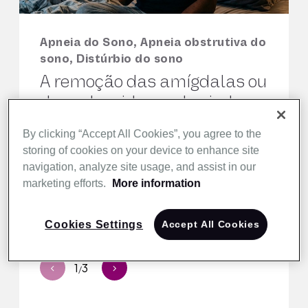
Apneia do Sono, Apneia obstrutiva do
Apneia do Sono, Apneia obstrutiva do
Apneia do Sono, Apneia obstrutiva do
sono, Distúrbio do sono
sono, Distúrbio do sono
sono, Distúrbio do sono
A remoção das amígdalas ou
Como a apneia do sono pode
Apneia do sono leve:
das adenoides pode ajudar
afetar a saúde mental |
sintomas, riscos e opções de
adultos com apneia
Resmed Brasil
tratamento | Resmed Brasil
By clicking “Accept All Cookies”, you agree to the
obstrutiva do sono (AOS)? |
storing of cookies on your device to enhance site
ResMed
ResMed
Resmed Brasil
navigation, analyze site usage, and assist in our
marketing efforts.
More information
ResMed
Cookies Settings
Accept All Cookies
1
3