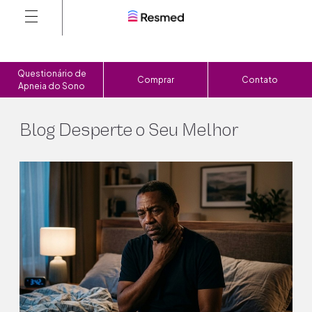
Questionário de
Comprar
Contato
Apneia do Sono
Blog Desperte o Seu Melhor