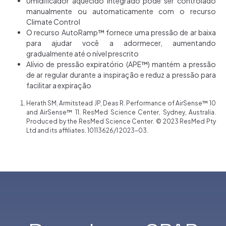
Umidificador aquecido integrado pode ser controlado
manualmente ou
automaticamente com o recurso
Climate Control
O recurso AutoRamp™ fornece uma pressão de ar baixa
para ajudar você a
adormecer, aumentando
gradualmente até o nível prescrito
Alívio de pressão expiratório (APE™) mantém a pressão
de ar regular durante a
inspiração e reduz a pressão para
facilitar a expiração
Herath SM, Armitstead JP, Deas R. Performance of
AirSense
™ 10
and
AirSense
™ 11. ResMed Science Center, Sydney,
Australia.
Produced by the ResMed Science Center. © 2023 ResMed Pty
Ltd and its affiliates. 10113626/1 2023-03.