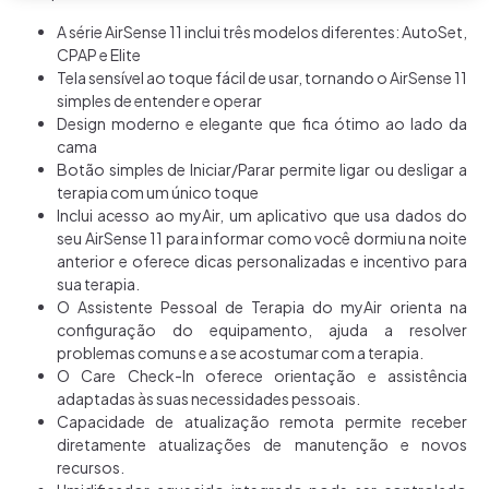
A série AirSense 11 inclui três modelos diferentes: AutoSet,
CPAP e Elite
Tela sensível ao toque fácil de usar, tornando o AirSense 11
simples de entender e
operar
Design moderno e elegante que fica ótimo ao lado da
cama
Botão simples de Iniciar/Parar permite ligar ou desligar a
terapia com um único
toque
Inclui acesso ao myAir, um aplicativo que usa dados do
seu AirSense 11 para
informar como você dormiu na noite
anterior e oferece dicas personalizadas e
incentivo para
sua terapia.
O Assistente Pessoal de Terapia do myAir orienta na
configuração do
equipamento, ajuda a resolver
problemas comuns e a se acostumar com a terapia.
O Care Check-In oferece orientação e assistência
adaptadas às suas
necessidades pessoais.
Capacidade de atualização remota permite receber
diretamente atualizações de
manutenção e novos
recursos.