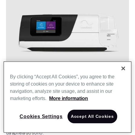
By clicking “Accept All Cookies”, you agree to the
storing of cookies on your device to enhance site
Destaque do produto
navigation, analyze site usage, and assist in our
marketing efforts.
More information
Benefícios do AirSense 11
O AirSense 11 inclui uma ampla gama de recursos projetados
Cookies Settings
Accept All Cookies
para oferecer uma terapia
confortável, além de ferramentas e
acesso ao myAir para ajudá-lo a iniciar e manter o
tratamento
da apneia do sono: