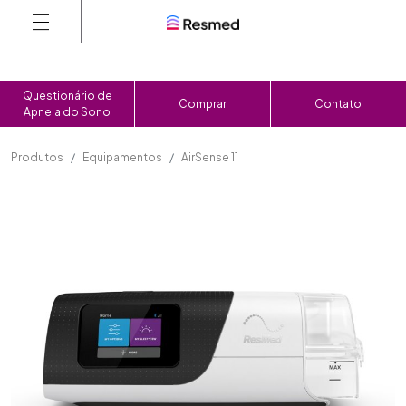
Questionário de
Comprar
Contato
Apneia do Sono
Produtos
Equipamentos
AirSense 11