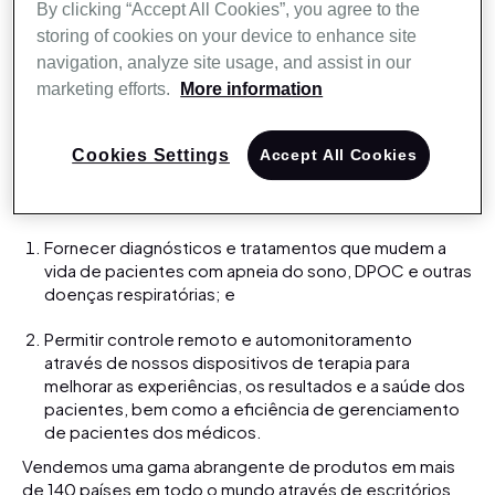
respiração.
By clicking “Accept All Cookies”, you agree to the
storing of cookies on your device to enhance site
Metas e objetivos
navigation, analyze site usage, and assist in our
marketing efforts.
More information
Nossa meta é oferecer produtos que mudem a vida e
soluções de saúde conectadas para pacientes em todo
o mundo com apneia do sono ou outras doenças
Cookies Settings
Accept All Cookies
respiratórias, e promover conscientização dessas
doenças e tratamentos. Nosso objetivo é duplo:
Fornecer diagnósticos e tratamentos que mudem a
vida de pacientes com apneia do sono, DPOC e outras
doenças respiratórias; e
Permitir controle remoto e automonitoramento
através de nossos dispositivos de terapia para
melhorar as experiências, os resultados e a saúde dos
pacientes, bem como a eficiência de gerenciamento
de pacientes dos médicos.
Vendemos uma gama abrangente de produtos em mais
de 140 países em todo o mundo através de escritórios