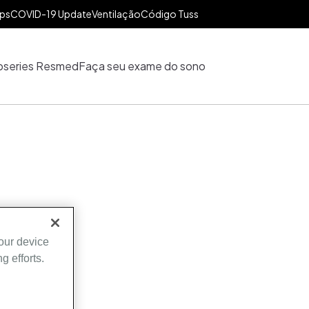
ips
COVID-19 Update
Ventilação
Código Tuss
series Resmed
Faça seu exame do sono
your device
g efforts.