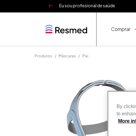
Eu sou profissional de saúde
Comprar
Produtos
Máscaras
Pixi
By clicki
to enhanc
More in