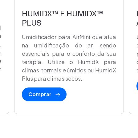
HUMIDX™ E HUMIDX™
PLUS
l
a
Umidificador para AirMini que atua
,
na umidificação do ar, sendo
m
essenciais para o conforto da sua
e
terapia. Utilize o HumidX para
m
climas normais e úmidos ou HumidX
Plus para climas secos.
Comprar