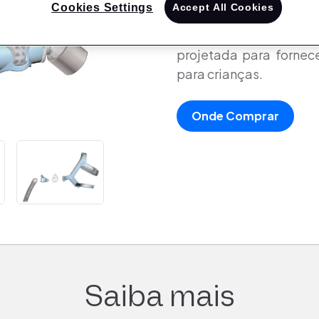
Cookies Settings
Accept All Cookies
A Pixi é uma máscara 
dois a sete anos com a
projetada para fornec
para crianças.
Onde Comprar
Saiba mais