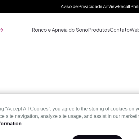
Aviso de Privacidade AirView
Recall Phil
Ronco e Apneia do Sono
Produtos
Contato
Web
ng “Accept All Cookies”, you agree to the storing of cookies on 
Máscaras
e site navigation, analyze site usage, and assist in our marketin
formation
Pixi