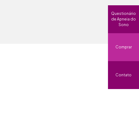
Questionário
de Apneia do
Sono
Comprar
Contato