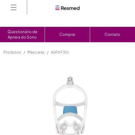
Questionário de
Comprar
Contato
Apneia do Sono
Produtos
Máscaras
AirFit F30i