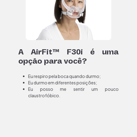
A AirFit™ F30i é uma
opção para você?
Eu respiro pela boca quando durmo;
Eu durmo em diferentes posições;
Eu posso me sentir um pouco
claustrofóbico.