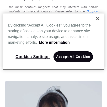
The mask contains magnets that may interfere with certain
implants or medical devices. Please refer to the
Support
documents
for complete information, including magnet
contraindications and warnings.
By clicking “Accept All Cookies”, you agree to the
storing of cookies on your device to enhance site
Onde Comprar
navigation, analyze site usage, and assist in our
marketing efforts.
More information
Manual do produto
Cookies Settings
Accept All Cookies