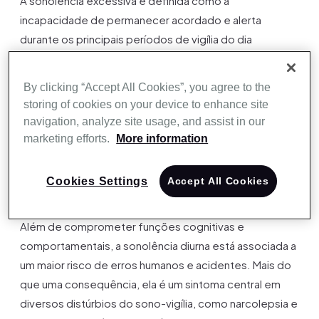
A sonolência excessiva é definida como a
incapacidade de permanecer acordado e alerta
durante os principais períodos de vigília do dia
(International Classification of Sleep Disorders – 3ª
ed.). Ela se manifesta por uma necessidade irresistível
By clicking “Accept All Cookies”, you agree to the
de dormir ou por episódios involuntários de sono. É
storing of cookies on your device to enhance site
importante diferenciá-la da fadiga, que está mais
navigation, analyze site usage, and assist in our
relacionada à exaustão física. Em crianças, a sonolência
marketing efforts.
More information
pode se apresentar de forma atípica, como
desatenção, labilidade emocional, hiperatividade ou
Cookies Settings
Accept All Cookies
queda no rendimento escolar.
Além de comprometer funções cognitivas e
comportamentais, a sonolência diurna está associada a
um maior risco de erros humanos e acidentes. Mais do
que uma consequência, ela é um sintoma central em
diversos distúrbios do sono-vigília, como narcolepsia e