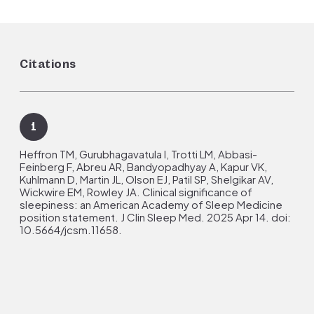
Citations
1
Heffron TM, Gurubhagavatula I, Trotti LM, Abbasi-
Feinberg F, Abreu AR, Bandyopadhyay A, Kapur VK,
Kuhlmann D, Martin JL, Olson EJ, Patil SP, Shelgikar AV,
Wickwire EM, Rowley JA. Clinical significance of
sleepiness: an American Academy of Sleep Medicine
position statement. J Clin Sleep Med. 2025 Apr 14. doi:
10.5664/jcsm.11658.