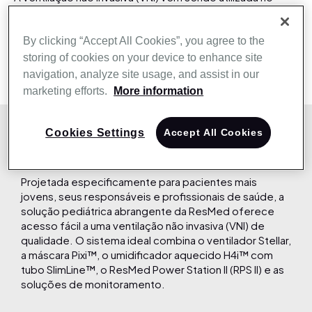
tratamento de distúrbios respiratórios do sono,
transtornos respiratórios e insuficiência respiratória em
adultos nos últimos 30 anos, e seu uso em pacientes
By clicking “Accept All Cookies”, you agree to the
pediátricos tem crescido nos últimos 10 anos.
storing of cookies on your device to enhance site
navigation, analyze site usage, and assist in our
marketing efforts.
More information
Solução De Ventilação Pediátrica Da
Cookies Settings
Accept All Cookies
ResMed
Projetada especificamente para pacientes mais
jovens, seus responsáveis e profissionais de saúde, a
solução pediátrica abrangente da ResMed oferece
acesso fácil a uma ventilação não invasiva (VNI) de
qualidade. O sistema ideal combina o ventilador Stellar,
a máscara Pixi™, o umidificador aquecido H4i™ com
tubo SlimLine™, o ResMed Power Station II (RPS II) e as
soluções de monitoramento.