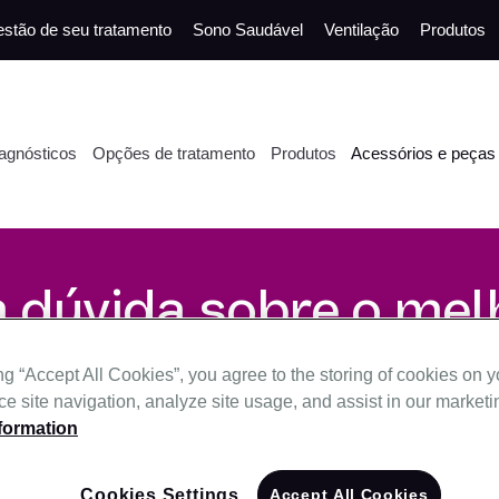
stão de seu tratamento
Sono Saudável
Ventilação
Produtos
agnósticos
Opções de tratamento
Produtos
Acessórios e peças
 dúvida sobre o mel
ho de máscara para
ng “Accept All Cookies”, you agree to the storing of cookies on 
e site navigation, analyze site usage, and assist in our marketin
formation
Cookies Settings
Accept All Cookies