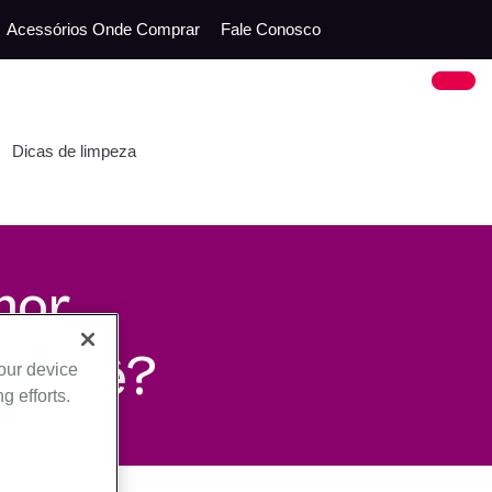
Acessórios
Onde Comprar
Fale Conosco
Dicas de limpeza
hor
 você?
your device
g efforts.