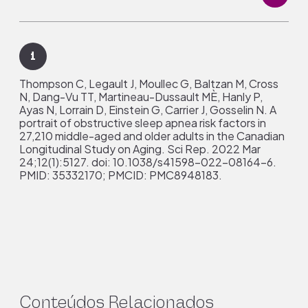
1
Thompson C, Legault J, Moullec G, Baltzan M, Cross
N, Dang-Vu TT, Martineau-Dussault MÈ, Hanly P,
Ayas N, Lorrain D, Einstein G, Carrier J, Gosselin N. A
portrait of obstructive sleep apnea risk factors in
27,210 middle-aged and older adults in the Canadian
Longitudinal Study on Aging. Sci Rep. 2022 Mar
24;12(1):5127. doi: 10.1038/s41598-022-08164-6.
PMID: 35332170; PMCID: PMC8948183.
2
Gottlieb DJ, Punjabi NM. Diagnosis and Management
of Obstructive Sleep Apnea: A Review. JAMA. 2020
Apr 14;323(14):1389-1400. doi:
10.1001/jama.2020.3514. PMID: 32286648.
Conteúdos Relacionados