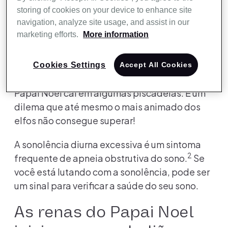
atrasados, as linhas de montagem de
storing of cookies on your device to enhance site
navigation, analyze site usage, and assist in our
brinquedos ficam paralisadas e todo o
marketing efforts.
More information
cronograma de produção entra em desordem.
A Sra. Noel, armada com uma xícara de
chocolate quente, reúne os elfos para manter
Cookies Settings
Accept All Cookies
viva a magia de fazer brinquedos enquanto o
Papai Noel cai em algumas piscadelas. É um
dilema que até mesmo o mais animado dos
elfos não consegue superar!
A sonolência diurna excessiva é um sintoma
2
frequente de apneia obstrutiva do sono.
Se
você está lutando com a sonolência, pode ser
um sinal para verificar a saúde do seu sono.
As renas do Papai Noel