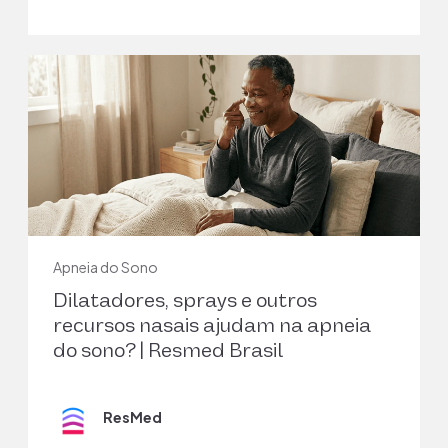
5
Devita M, Lavolpe S, Calì G, Beretta N, Maggi L,
Mondini S, Mapelli D, Rusconi ML, Merlo P. Eye-to-
Hand Coordination in Obstructive Sleep APNEA
Syndrome: a Descriptive Study. Arch Clin
Neuropsychol. 2023 Jan 21;38(1):119-125. doi:
10.1093/arclin/acac063. PMID: 35905454.
6
Abbasi A, Gupta SS, Sabharwal N, Meghrajani V,
Sharma S, Kamholz S, Kupfer Y. A comprehensive
Apneia do Sono
review of obstructive sleep apnea. Sleep Sci. 2021
Dilatadores, sprays e outros
Apr-Jun;14(2):142-154. doi: 10.5935/1984-
0063.20200056. PMID: 34381578; PMCID:
recursos nasais ajudam na apneia
PMC8340897.
do sono? | Resmed Brasil
7
ResMed