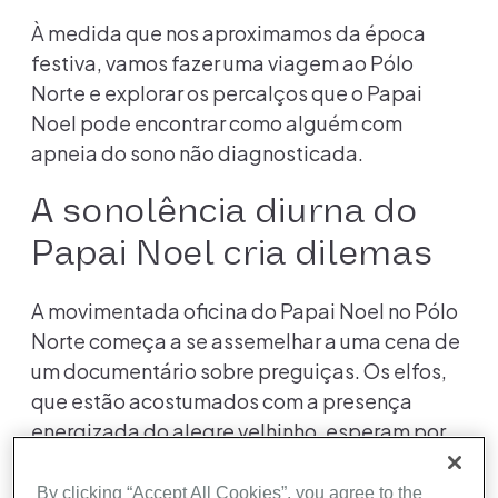
À medida que nos aproximamos da época
festiva, vamos fazer uma viagem ao Pólo
Norte e explorar os percalços que o Papai
Noel pode encontrar como alguém com
apneia do sono não diagnosticada.
A sonolência diurna do
Papai Noel cria dilemas
A movimentada oficina do Papai Noel no Pólo
Norte começa a se assemelhar a uma cena de
um documentário sobre preguiças. Os elfos,
que estão acostumados com a presença
energizada do alegre velhinho, esperam por
instruções enquanto o Papai Noel cochila em
sua cadeira enorme. Os pedidos atuais estão
By clicking “Accept All Cookies”, you agree to the