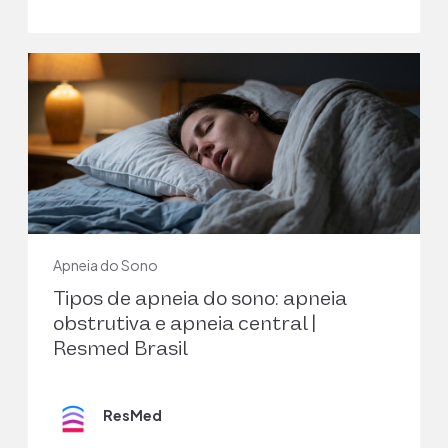
CPAP Treatment for Adults with Obstructive Sleep
Apnea: Review of the Clinical and Cost-
Effectiveness and Guidelines [Internet]. Ottawa
(ON): Canadian Agency for Drugs and Technologies
in Health; 2013 Nov 18. PMID: 24741719.
LEIA SEMPRE O RÓTULO E SIGA AS INSTRUÇÕES DE
UTILIZAÇÃO. Você deve falar com o seu médico
sobre os seus sintomas e se um dispositivo CPAP é
adequado para o seu caso.
Apneia do Sono
Tipos de apneia do sono: apneia
obstrutiva e apneia central |
Resmed Brasil
ResMed