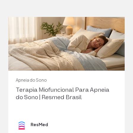
3
BaHammam AS, Pirzada AR, Pandi-Perumal SR.
Neurocognitive, mood changes, and sleepiness in
patients with REM-predominant obstructive sleep
apnea. Sleep Breath. 2023 Mar;27(1):57-66. doi:
10.1007/s11325-022-02602-5. Epub 2022 Mar 22.
PMID: 35318576.
4
Apneia do Sono
Vanek J, Prasko J, Genzor S, Ociskova M, Kantor K,
Terapia Miofuncional Para Apneia
Holubova M, Slepecky M, Nesnidal V, Kolek A, Sova M.
Obstructive sleep apnea, depression and cognitive
do Sono | Resmed Brasil
impairment. Sleep Med. 2020 Aug;72:50-58. doi:
10.1016/j.sleep.2020.03.017. Epub 2020 Mar 23.
PMID: 32544796.
ResMed