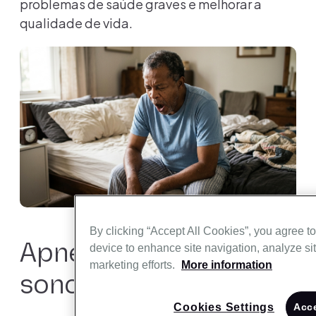
problemas de saúde graves e melhorar a
qualidade de vida.
By clicking “Accept All Cookies”, you agree to
Apneia obstrutiva do
device to enhance site navigation, analyze sit
marketing efforts.
More information
sono (AOS)
Cookies Settings
Acce