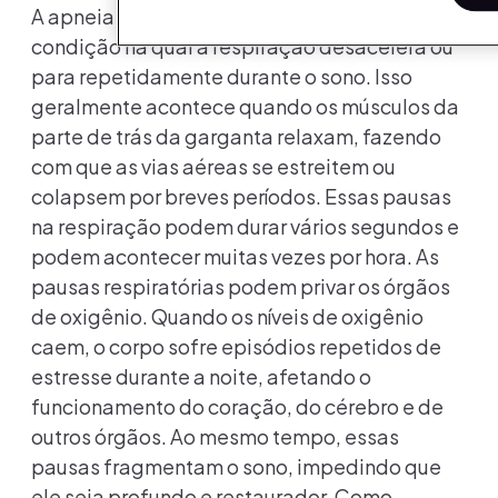
A apneia obstrutiva do sono (AOS) é uma
condição na qual a respiração desacelera ou
para repetidamente durante o sono. Isso
geralmente acontece quando os músculos da
parte de trás da garganta relaxam, fazendo
com que as vias aéreas se estreitem ou
colapsem por breves períodos. Essas pausas
na respiração podem durar vários segundos e
podem acontecer muitas vezes por hora. As
pausas respiratórias podem privar os órgãos
de oxigênio. Quando os níveis de oxigênio
caem, o corpo sofre episódios repetidos de
estresse durante a noite, afetando o
funcionamento do coração, do cérebro e de
outros órgãos. Ao mesmo tempo, essas
pausas fragmentam o sono, impedindo que
ele seja profundo e restaurador. Como