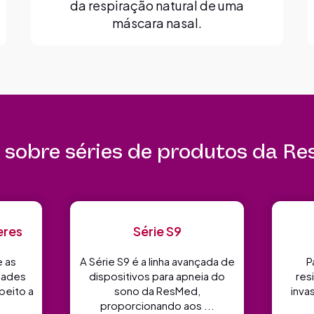
da respiração natural de uma
máscara nasal.
 sobre séries de produtos da R
eres
Série S9
 as
A Série S9 é a linha avançada de
P
dades
dispositivos para apneia do
res
peito a
sono da ResMed,
inva
proporcionando aos ...