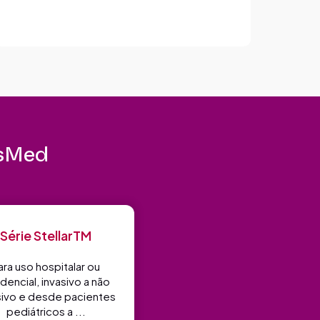
esMed
Série StellarTM
ara uso hospitalar ou
idencial, invasivo a não
sivo e desde pacientes
pediátricos a ...