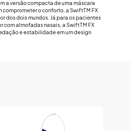
em a versão compacta de uma máscara
em comprometer o conforto, a SwiftTM FX
or dos dois mundos. Já para os pacientes
r com almofadas nasais, a SwiftTM FX
vedação e estabilidade em um design