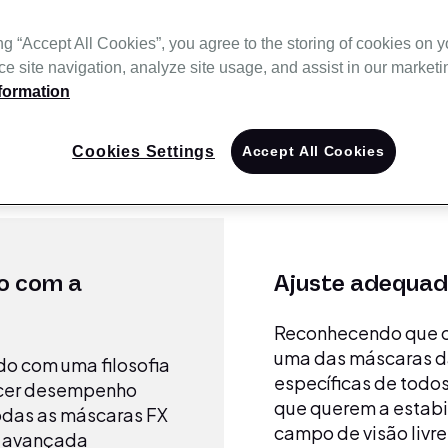
ng “Accept All Cookies”, you agree to the storing of cookies on 
áscara FX
e site navigation, analyze site usage, and assist in our marketin
formation
ável. A FX proporciona um ajuste incomparável. Nen
 pacientes. A série de máscaras FX da ResMed tem a s
Cookies Settings
Accept All Cookies
do com a
Ajuste adequad
Reconhecendo que ca
uma das máscaras da
do com uma filosofia
específicas de todos
ecer desempenho
que querem a estab
Todas as máscaras FX
campo de visão livre
s avançada