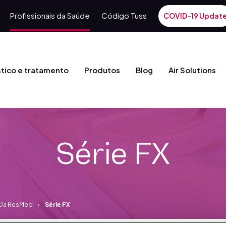
Profissionais da Saúde
Código Tuss
COVID-19 Updat
tico e tratamento
Produtos
Blog
Air Solutions
Série FX
 Da ResMed
Série FX