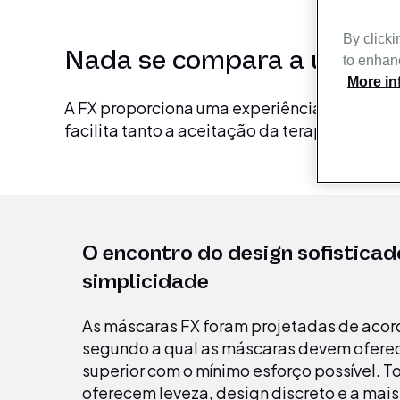
By clicki
Nada se compara a uma m
to enhanc
More in
A FX proporciona uma experiência incompar
facilita tanto a aceitação da terapia pelos
O encontro do design sofistica
simplicidade
As máscaras FX foram projetadas de acor
segundo a qual as máscaras devem ofer
superior com o mínimo esforço possível. 
oferecem leveza, design discreto e a mai