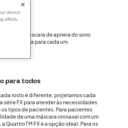
your device
g efforts.
huma outra máscara de apneia do sono
olução perfeita para cada um.
o para todos
da rosto é diferente, projetamos cada
 série FX para atender às necessidades
 os tipos de pacientes. Para pacientes
ilidade de uma máscara oronasal com um
, a QuattroTM FX é a opção ideal. Para os