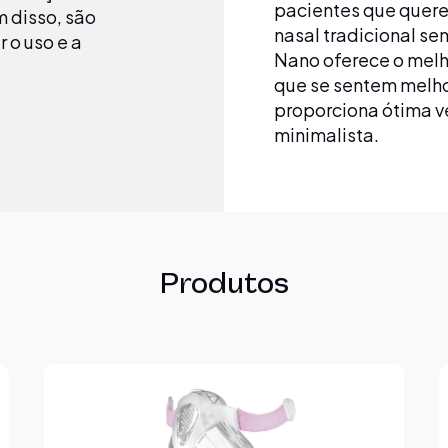
pacientes que quer
 disso, são
nasal tradicional s
 o uso e a
Nano oferece o melh
que se sentem melho
proporciona ótima 
minimalista.
Produtos