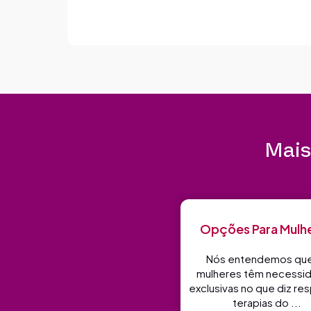
Mais
Opções Para Mulh
Nós entendemos que
mulheres têm necessi
exclusivas no que diz res
terapias do ...