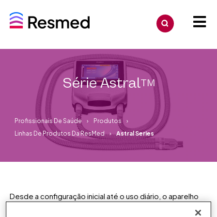
Série Astral
TM
Profissionais De Saúde
Produtos
Linhas De Produtos Da ResMed
Astral Series
Desde a configuração inicial até o uso diário, o aparelho
premiado* Astral oferece mais liberdade e cuidado
confiável, tendo sido projetado com eficiência para que