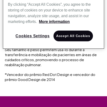
você e seus pacientes tenham mais experiências de vida.
By clicking “Accept All Cookies”, you agree to the
Ele oferece uma variedade de opções de tratamento
storing of cookies on your device to enhance site
tanto para pacientes adultos como pediátricos e é
navigation, analyze site usage, and assist in our
compatível com diversas interfaces para proporcionar
marketing efforts.
More information
excelência na ventilação invasiva e não invasiva para
suporte à vida.
Cookies Settings
Accept All Cookies
Portabilidade. O Astral é leve e possui uma bateria interna
de 8 horas, facilitando o transporte entre instalações.
Seu tamanho e peso permitem usá-lo durante a
transferência e mobilização de pacientes em áreas de
cuidados críticos, promovendo o processo de
reabilitação pulmonar.
*Vencedor do prêmio Red Dot Design e vencedor do
prêmio Good Design de 2014