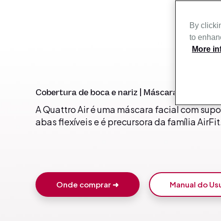
By clicki
to enhanc
More in
Cobertura de boca e nariz | Máscara facial | Al
A Quattro Air é uma máscara facial com supo
abas flexíveis e é precursora da família AirFit
Onde comprar ➜
Manual do Us