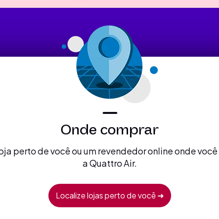
Onde comprar
oja perto de você ou um revendedor online onde voc
a Quattro Air.
Localize lojas perto de você ➜