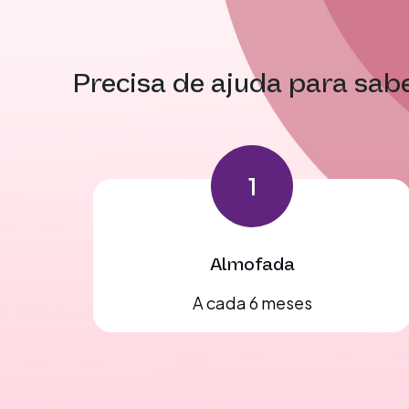
Precisa de ajuda para sab
1
Almofada
A cada 6 meses