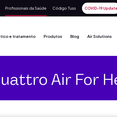
Profissionais da Saúde
Código Tuss
COVID-19 Updat
tico e tratamento
Produtos
Blog
Air Solutions
uattro Air For H