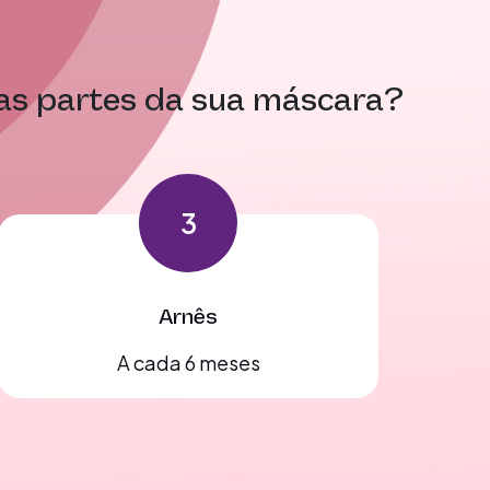
 as partes da sua máscara?
3
Arnês
A cada 6 meses