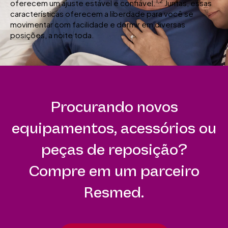
1,2
oferecem um ajuste estável e confiável.
Juntas, essas
características oferecem a liberdade para você se
movimentar com facilidade e dormir em diversas
posições, a noite toda.
Procurando novos
equipamentos, acessórios ou
peças de reposição?
Compre em um parceiro
Resmed.