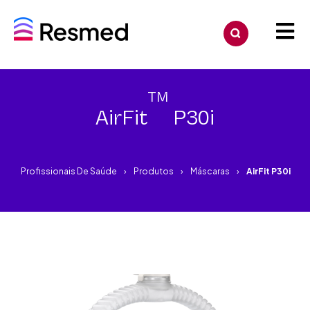
TM
AirFit
P30i
Profissionais De Saúde
Produtos
Máscaras
AirFit P30i