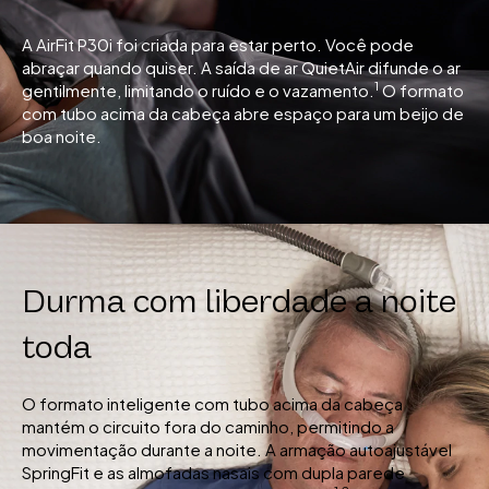
A AirFit P30i foi criada para estar perto. Você pode
abraçar quando quiser. A saída de ar QuietAir difunde o ar
1
gentilmente, limitando o ruído e o vazamento.
O formato
com tubo acima da cabeça abre espaço para um beijo de
boa noite.
Durma com liberdade a noite
toda
O formato inteligente com tubo acima da cabeça
mantém o circuito fora do caminho, permitindo a
movimentação durante a noite. A armação autoajustável
SpringFit e as almofadas nasais com dupla parede