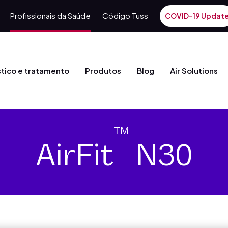
Profissionais da Saúde
Código Tuss
COVID-19 Updat
tico e tratamento
Produtos
Blog
Air Solutions
TM
AirFit
N30