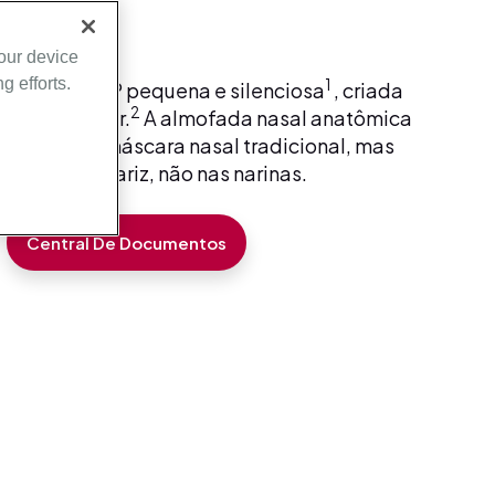
rapia com CPAP
your device
g efforts.
1
máscara CPAP pequena e silenciosa
, criada
2
 fácil de usar.
A almofada nasal anatômica
o a de uma máscara nasal tradicional, mas
te sob o nariz, não nas narinas.
Central De Documentos