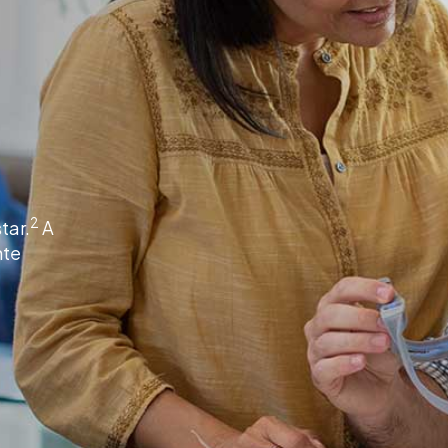
2
tar.
A
nte