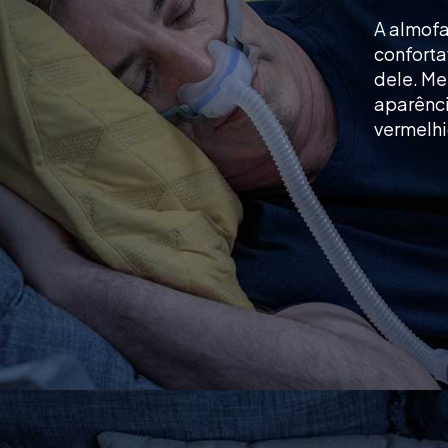
A almofa
conforta
dele. Me
aparênci
vermelhi