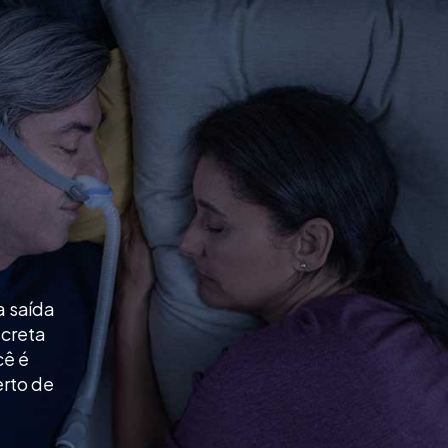
a saída
screta
cê é
erto de