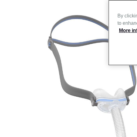
By clicki
to enhanc
More in