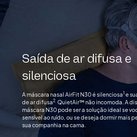
Saída de ar difusa e
silenciosa
1
A máscara nasal AirFit N30 é silenciosa
e su
2
de ar difusa
QuietAir™ não incomoda. A di
máscara N30 pode ser a solução ideal se vo
sensível ao ruído, ou se deseja dormir mais p
sua companhia na cama.