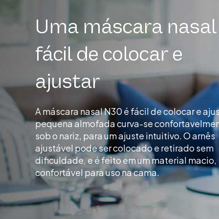
Uma máscara nasal
fácil de colocar e
ajustar
A máscara nasal N30 é fácil de colocar e ajus
pequena almofada curva-se confortavelme
sob o nariz, para um ajuste intuitivo. O arnês
ajustável pode ser colocado e retirado sem
dificuldade, e é feito em um material macio,
confortável para uso na cama.