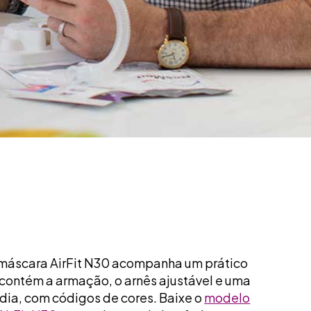
 a máscara AirFit N30 acompanha um prático
 contém a armação, o arnês ajustável e uma
ia, com códigos de cores. Baixe o
modelo