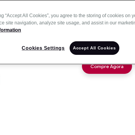
Máscara nasal para te
ng “Accept All Cookies”, you agree to the storing of cookies on 
e site navigation, analyze site usage, and assist in our marketin
A AirFit N30 é uma 
formation
para ser confortável e
é tão pequena quant
acomoda-se gentilmen
Cookies Settings
Accept All Cookies
Compre Agora