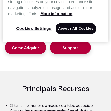
storing of cookies on your device to enhance site
confortável na máscara.
navigation, analyze site usage, and assist in our
Ao manter constante a temperatura no tubo, o sistema
marketing efforts.
More information
Climate Control se ajusta automaticamente às mudanças
nas condições ambientais para manter um nível de
umidade confortável. A liquefação é evitada sem
Cookies Settings
Accept All Cookies
necessidade de reduzir a umidade proporcionada.
Como Adquirir
Support
Principais Recursos
O tamanho menor e a maciez do tubo aquecido
ClimateLine proporcionam maior flexibilidade e