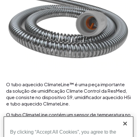
O tubo aquecido ClimateLine™ é uma peça importante
da solução de umidificação Climate Control da ResMed,
que consiste no dispositivo S9, umidificador aquecido H5i
e tubo aquecido ClimateLine.
O tubo ClimateLine contém um sensor de temperatura no
interior da extremidade do tubo junto à máscara que é
controlado automaticamente pelo algoritmo Climate
By clicking “Accept All Cookies”, you agree to the
Control para fornecer uma temperatura constante e