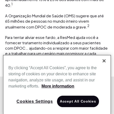
1
40.
A Organização Mundial de Saúde (OMS) sugere que até
65 milhões de pessoas no mundo inteiro vivem
2
atualmente com DPOC de moderada a grave.
Para tentar aliviar esse fardo, a ResMed ajuda você a
fornecer tratamento individualizado a seus pacientes
com DPOC… ajudando-os a respirar com maior facilidade
e a trabalhar para um cenário mais promissor a cada
respiração.
By clicking “Accept All Cookies”, you agree to the
storing of cookies on your device to enhance site
navigation, analyze site usage, and assist in our
marketing efforts.
More information
Visão geral da DPOC
A doença pulmonar obstrutiva crônica (DPOC) é um
Cookies Settings
Accept All Cookies
termo amplo usado para descrever uma doença
pulmonar crônica na qual a respiração fica gravemente