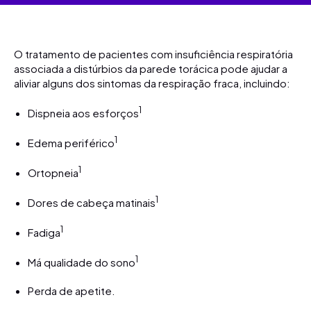
O tratamento de pacientes com insuficiência respiratória
associada a distúrbios da parede torácica pode ajudar a
aliviar alguns dos sintomas da respiração fraca, incluindo:
1
Dispneia aos esforços
1
Edema periférico
1
Ortopneia
1
Dores de cabeça matinais
1
Fadiga
1
Má qualidade do sono
Perda de apetite.