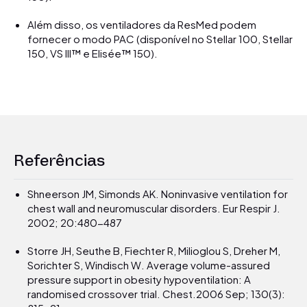
Além disso, os ventiladores da ResMed podem
fornecer o modo PAC (disponível no Stellar 100, Stellar
150, VS III™ e Elisée™ 150).
Referências
Shneerson JM, Simonds AK. Noninvasive ventilation for
chest wall and neuromuscular disorders. Eur Respir J.
2002; 20:480-487
Storre JH, Seuthe B, Fiechter R, Milioglou S, Dreher M,
Sorichter S, Windisch W. Average volume-assured
pressure support in obesity hypoventilation: A
randomised crossover trial. Chest.2006 Sep; 130(3):