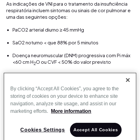
As indicações de VNI para o tratamento da insuficiência
respiratória incluem sintomas ou sinais de cor pulmonar e
uma das seguintes opções:
PaCO2 arterial diurno ≥ 45 mmHg
SaO2 noturno < que 88% por 5 minutos
Doença neuromuscular (DNM) progressiva com Pi máx
<60 cm H
O ou CVF < 50% do valor previsto
2
A ventilação não invasiva (VNI) é uma opção de
tratamento eficaz para a insuficiência respiratória
hipercápnica em pacientes com distúrbios da parede
By clicking “Accept All Cookies”, you agree to the
torácica.
storing of cookies on your device to enhance site
navigation, analyze site usage, and assist in our
marketing efforts.
More information
Cookies Settings
Accept All Cookies