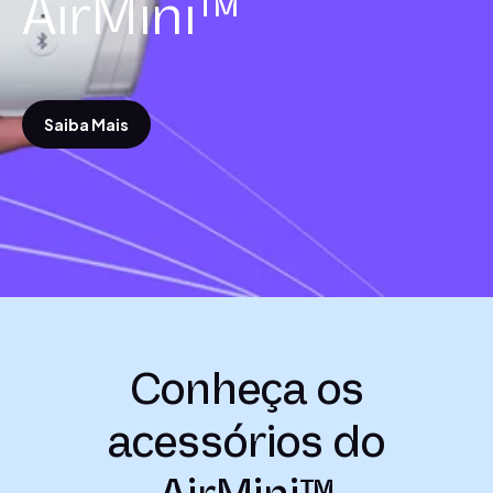
AirMini™
e
o
Saiba Mais
Conheça os
acessórios do