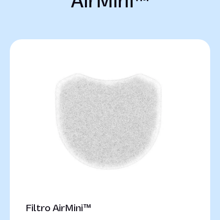
AirMini™
Filtro AirMini™