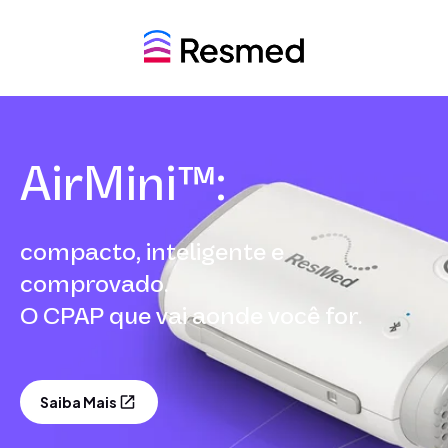
AirMini™:
compacto, inteligente e
comprovado.
O CPAP que vai aonde você for.
Saiba Mais