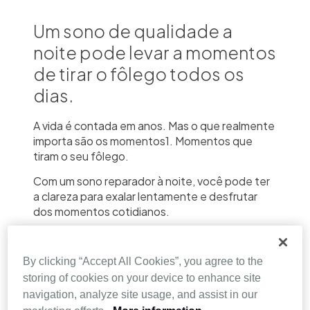
Um sono de qualidade a
noite pode levar a momentos
de tirar o fôlego todos os
dias.
A vida é contada em anos. Mas o que realmente
importa são os momentos1. Momentos que
tiram o seu fôlego.
Com um sono reparador à noite, você pode ter
a clareza para exalar lentamente e desfrutar
dos momentos cotidianos.
Mas de vez em quando, o seu fôlego pode
escapar em um suspiro rápido ao vivenciar algo
By clicking “Accept All Cookies”, you agree to the
verdadeiramente espetacular. É aquele rápido
storing of cookies on your device to enhance site
sorver de ar ao encontrar momentos
navigation, analyze site usage, and assist in our
inesquecíveis, como um pedido de casamento